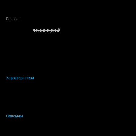
Стул Spinal 44
Paustian
₽
₽
91500,00
183000,00
Добавить в корзину
Количество товаров в наличии: 1 штука
Характеристики
Размеры: ширина 44 см, глубина 53 см, высота 80 см, высота сиденья
46 см ​
Цвет: чёрный​
Материалы: обивка из кожи или ткани, основание из матового хрома
или чёрного порошкового покрытия​
Описание
Стул Spinal 44, разработанный датским архитектором и дизайнером
Полом Леруа для Paustian, представляет собой современное и
универсальное решение для офисных и жилых пространств. Его