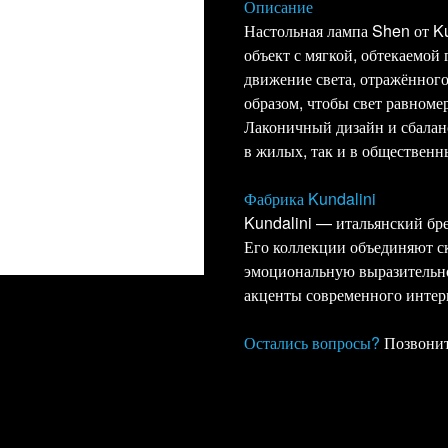
Описание
Настольная лампа Shen от K
объект с мягкой, обтекаемой
движение света, отражённог
образом, чтобы свет равномер
Лаконичный дизайн и сбалан
в жилых, так и в общественн
Фабрика Kundalini
Kundalini — итальянский бре
Его коллекции объединяют с
эмоциональную выразительно
акценты современного интер
Остались вопросы?
Позвонит